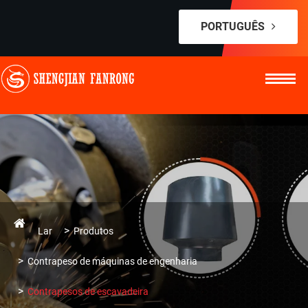
PORTUGUÊS
Lar
Produtos
Contrapeso de máquinas de engenharia
Contrapesos de escavadeira