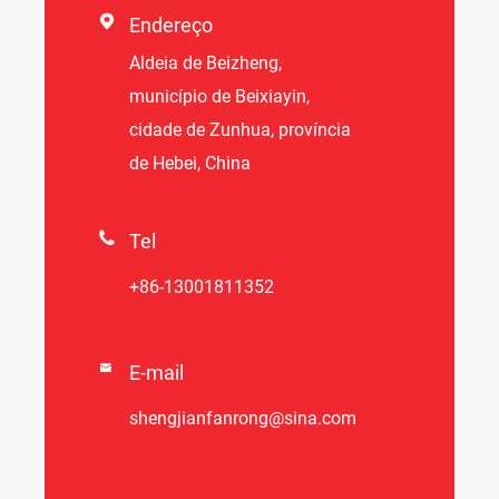

Endereço
Aldeia de Beizheng,
município de Beixiayin,
cidade de Zunhua, província
de Hebei, China

Tel
+86-13001811352

E-mail
shengjianfanrong@sina.com