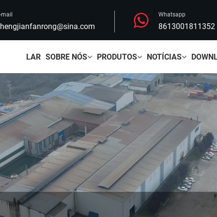
-mail
Whatsapp
hengjianfanrong@sina.com
8613001811352
LAR
SOBRE NÓS
PRODUTOS
NOTÍCIAS
DOWN