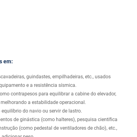
s em:
avadeiras, guindastes, empilhadeiras, etc., usados ​​
quipamento e a resistência sísmica.
como contrapesos para equilibrar a cabine do elevador,
 melhorando a estabilidade operacional.
 equilíbrio do navio ou servir de lastro.
ntos de ginástica (como halteres), pesquisa científica
strução (como pedestal de ventiladores de chão), etc.,
u adicionar peso.