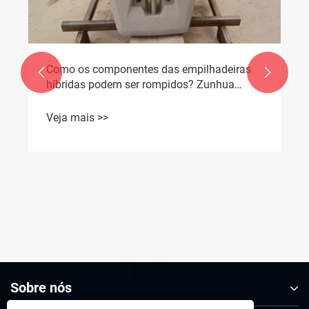
Como os componentes das empilhadeiras


híbridas podem ser rompidos? Zunhua
Shengjian Prosperity lança contrapesos
compatíveis com empilhadeiras modelo
Veja mais >>
coreano.
Sobre nós