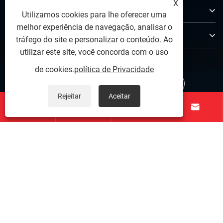
X
Produtos
Utilizamos cookies para lhe oferecer uma
melhor experiência de navegação, analisar o
Contate-nos
tráfego do site e personalizar o conteúdo. Ao
utilizar este site, você concorda com o uso
SIGA-NOS
de cookies.
política de Privacidade
Rejeitar
Aceitar




Copyright © 2025 Zunhua Shengjian fanrong Machinery Parts
Co., Ltd.
Links
|
Sitemap
|
RSS
|
XML
|
política de Privacidade
Conexão segura SSL
|
Privacidade de dados protegida
|
ISO