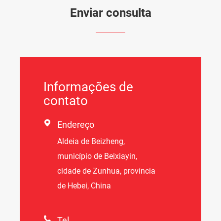
Enviar consulta
Informações de
contato

Endereço
Aldeia de Beizheng,
município de Beixiayin,
cidade de Zunhua, província
de Hebei, China

Tel