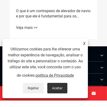
O que é um contrapeso de elevador de navio
e por que ele é fundamental para os
modernos sistemas de elevação marítima
Veja mais >>
X
Utilizamos cookies para lhe oferecer uma
Sobre nós
melhor experiência de navegação, analisar o
tráfego do site e personalizar o conteúdo. Ao
Produtos
utilizar este site, você concorda com o uso
de cookies.
política de Privacidade
Contate-nos
Rejeitar
Aceitar
SIGA-NOS



