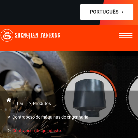
PORTUGUÊS
Lar
Produtos
Contrapeso de máquinas de engenharia
Contrapeso do guindaste